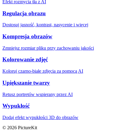
Efekt rozmycia tła z AI
Regulacja obrazu
Dostosuj jasność, kontrast, nasycenie i więcej
Kompresja obrazów
Zmniejsz rozmiar pliku przy zachowaniu jakości
Kolorowanie zdjęć
Koloruj czarno-białe zdjęcia za pomocą AI
Upiększanie twarzy
Retusz portretów wspierany przez AI
Wypukłość
Dodaj efekt wypukłości 3D do obrazów
© 2026 PictureKit