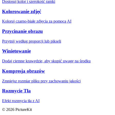
Dostosuj kolor i szerokość ramki
Kolorowanie zdjęć
Koloruj czarno-białe zdjęcia za pomocą AI
Przycinanie obrazu
Przytnij według proporcji lub pikseli
Winietowanie
Dodaj ciemne krawędzie, aby skupić uwagę na środku
Kompresja obrazów
Zmniejsz rozmiar pliku przy zachowaniu jakości
Rozmycie Tła
Efekt rozmycia tła z AI
© 2026 PictureKit