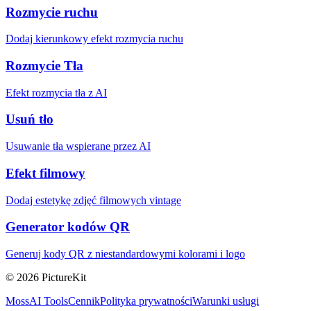
Rozmycie ruchu
Dodaj kierunkowy efekt rozmycia ruchu
Rozmycie Tła
Efekt rozmycia tła z AI
Usuń tło
Usuwanie tła wspierane przez AI
Efekt filmowy
Dodaj estetykę zdjęć filmowych vintage
Generator kodów QR
Generuj kody QR z niestandardowymi kolorami i logo
© 2026 PictureKit
MossAI Tools
Cennik
Polityka prywatności
Warunki usługi