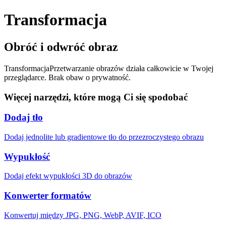
Transformacja
Obróć i odwróć obraz
Transformacja
Przetwarzanie obrazów działa całkowicie w Twojej
przeglądarce. Brak obaw o prywatność.
Więcej narzędzi, które mogą Ci się spodobać
Dodaj tło
Dodaj jednolite lub gradientowe tło do przezroczystego obrazu
Wypukłość
Dodaj efekt wypukłości 3D do obrazów
Konwerter formatów
Konwertuj między JPG, PNG, WebP, AVIF, ICO