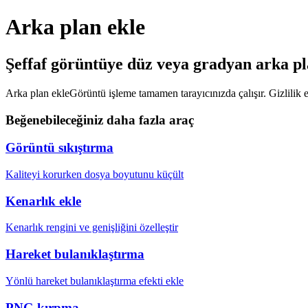
Arka plan ekle
Şeffaf görüntüye düz veya gradyan arka pl
Arka plan ekle
Görüntü işleme tamamen tarayıcınızda çalışır. Gizlilik 
Beğenebileceğiniz daha fazla araç
Görüntü sıkıştırma
Kaliteyi korurken dosya boyutunu küçült
Kenarlık ekle
Kenarlık rengini ve genişliğini özelleştir
Hareket bulanıklaştırma
Yönlü hareket bulanıklaştırma efekti ekle
PNG kırpma