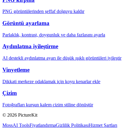
PNG görüntülerinden şeffaf dolguyu kaldır
Görüntü ayarlama
Parlaklık, kontrast, doygunluk ve daha fazlasını ayarla
Aydınlatma iyileştirme
AI destekli aydınlatma ayarı ile düşük ışıklı görüntüleri iyileştir
Vinyetleme
Dikkati merkeze odaklamak için koyu kenarlar ekle
Çizim
Fotoğrafları kurşun kalem çizim stiline dönüştür
© 2026 PictureKit
MossAI Tools
Fiyatlandırma
Gizlilik Politikası
Hizmet Şartları