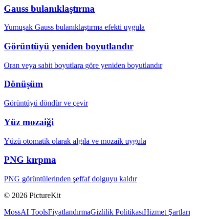
Gauss bulanıklaştırma
Yumuşak Gauss bulanıklaştırma efekti uygula
Görüntüyü yeniden boyutlandır
Oran veya sabit boyutlara göre yeniden boyutlandır
Dönüşüm
Görüntüyü döndür ve çevir
Yüz mozaiği
Yüzü otomatik olarak algıla ve mozaik uygula
PNG kırpma
PNG görüntülerinden şeffaf dolguyu kaldır
© 2026 PictureKit
MossAI Tools
Fiyatlandırma
Gizlilik Politikası
Hizmet Şartları