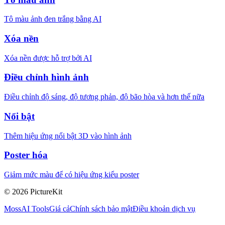
Tô màu ảnh đen trắng bằng AI
Xóa nền
Xóa nền được hỗ trợ bởi AI
Điều chỉnh hình ảnh
Điều chỉnh độ sáng, độ tương phản, độ bão hòa và hơn thế nữa
Nổi bật
Thêm hiệu ứng nổi bật 3D vào hình ảnh
Poster hóa
Giảm mức màu để có hiệu ứng kiểu poster
© 2026 PictureKit
MossAI Tools
Giá cả
Chính sách bảo mật
Điều khoản dịch vụ