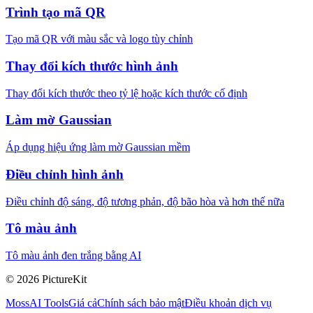
Trình tạo mã QR
Tạo mã QR với màu sắc và logo tùy chỉnh
Thay đổi kích thước hình ảnh
Thay đổi kích thước theo tỷ lệ hoặc kích thước cố định
Làm mờ Gaussian
Áp dụng hiệu ứng làm mờ Gaussian mềm
Điều chỉnh hình ảnh
Điều chỉnh độ sáng, độ tương phản, độ bão hòa và hơn thế nữa
Tô màu ảnh
Tô màu ảnh đen trắng bằng AI
© 2026 PictureKit
MossAI Tools
Giá cả
Chính sách bảo mật
Điều khoản dịch vụ