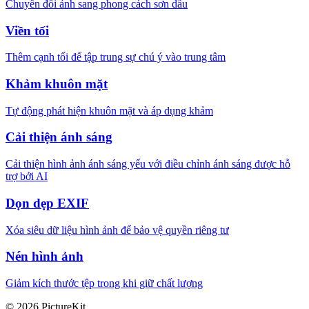
Chuyển đổi ảnh sang phong cách sơn dầu
Viền tối
Thêm cạnh tối để tập trung sự chú ý vào trung tâm
Khảm khuôn mặt
Tự động phát hiện khuôn mặt và áp dụng khảm
Cải thiện ánh sáng
Cải thiện hình ảnh ánh sáng yếu với điều chỉnh ánh sáng được hỗ
trợ bởi AI
Dọn dẹp EXIF
Xóa siêu dữ liệu hình ảnh để bảo vệ quyền riêng tư
Nén hình ảnh
Giảm kích thước tệp trong khi giữ chất lượng
© 2026 PictureKit