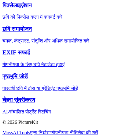
पिक्सेलाइज़ेशन
छवि को पिक्सेल कला में कनवर्ट करें
छवि समायोजन
चमक, कंट्रास्ट, संतृप्ति और अधिक समायोजित करें
EXIF सफाई
गोपनीयता के लिए छवि मेटाडेटा हटाएं
पृष्ठभूमि जोड़ें
पारदर्शी छवि में ठोस या ग्रेडिएंट पृष्ठभूमि जोड़ें
चेहरा सुंदरीकरण
AI-संचालित पोर्ट्रेट रिटचिंग
© 2026 PictureKit
MossAI Tools
मूल्य निर्धारण
गोपनीयता नीति
सेवा की शर्तें