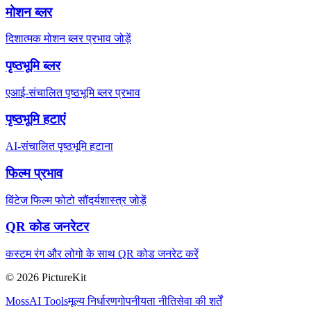
मोशन ब्लर
दिशात्मक मोशन ब्लर प्रभाव जोड़ें
पृष्ठभूमि ब्लर
एआई-संचालित पृष्ठभूमि ब्लर प्रभाव
पृष्ठभूमि हटाएं
AI-संचालित पृष्ठभूमि हटाना
फिल्म प्रभाव
विंटेज फिल्म फोटो सौंदर्यशास्त्र जोड़ें
QR कोड जनरेटर
कस्टम रंग और लोगो के साथ QR कोड जनरेट करें
© 2026 PictureKit
MossAI Tools
मूल्य निर्धारण
गोपनीयता नीति
सेवा की शर्तें